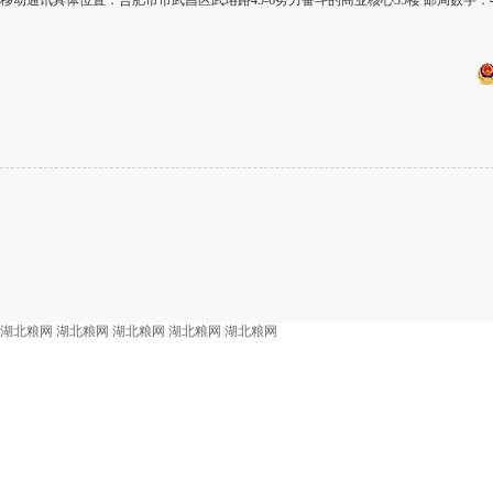
移动通讯具体位置：合肥市市武昌区武珞路45-6努力奋斗的商业核心35楼 邮局数字：4
湖北粮网
湖北粮网
湖北粮网
湖北粮网
湖北粮网