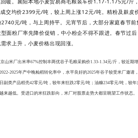
暖。襄阳本地小麦贸易商毛粮装车价1.17-1.175元/斤
6%，成交均价2399元/吨，较上周上涨12元/吨。精粉及麸皮
条粉2740元/吨，与上周持平。元宵节后，大部分家庭春节
大型面粉厂率先降价促销，中小粉企不得不跟进。春节过后
代需求上升，小麦价格出现回涨。
山米厂出米率67%控制丰两优谷子毛粮采购价1.33-1.34元/斤，较
22-2025年产中晚籼稻转化率中，水平良好的2025年谷子较受米厂邀请
类产品稻壳42零元/吨，较年来狂跌2零元/吨；油糠234零元/吨，较年来
越来越低。受进口的米狂跌影向，米厂对股票走势大都呈眺望工作状态