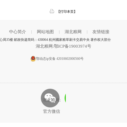
【打印本页】
中心简介
网站地图
湖北粮网
友情链接
|
|
|
35楼 邮政快递简码：430064 杭州國家粮草刷卡交易中央 著作权大部分
湖北粮网:鄂ICP备19003974号
鄂动态ip安备 42010602000560号
湖北粮网:
官方微信