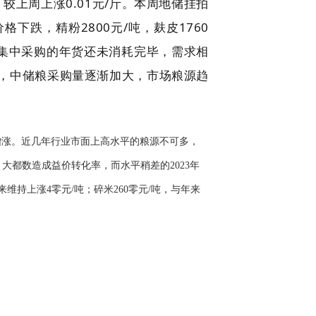
，较上周上涨0.01元/斤。本周地储挂拍
价格下跌，精粉2800元/吨，麸皮1760
前集中采购的年货还未消耗完毕，需求相
，中储粮采购量逐渐加大，市场粮源趋
近期增涨。近几年行业市面上高水平的粮源不可多，
，大都数造成益价转化率，而水平稍差的2023年
维持上涨4零元/吨；碎米260零元/吨，与年来
。