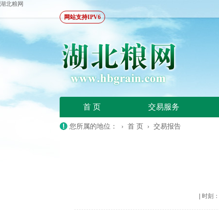
湖北粮网
网站支持IPV6
首 页
交易服务
您所属的地位： ›
首 页
›
交易报告
|
时刻：20