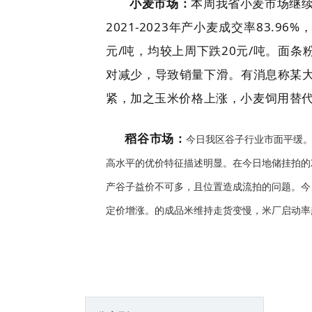
小麦市场：
本周我省小麦市场继续回
2021-2023年产小麦成交率83.9
元/吨，均较上周下跌20元/吨。面
对减少，导致销量下滑。有消息称某
紧，加之玉米价格上涨，小麦饲用替
稻谷市场：
今日我区谷子行业市面平缓。京
高水平的优价特征描述明显。在今日地储挂拍的20
产谷子益价不可多，且位置造成流拍的问题。今日副
定价增涨。的成品米维持走货变慢，米厂启动率