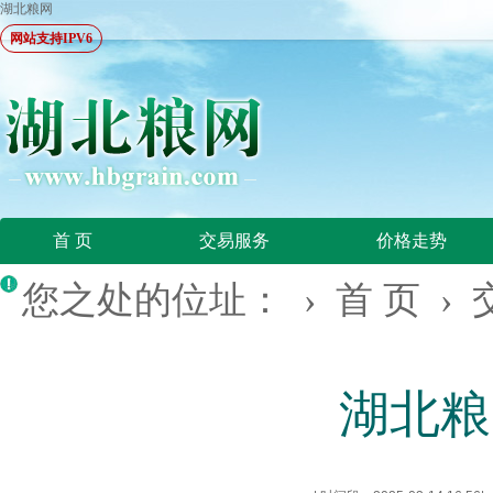
湖北粮网
网站支持IPV6
首 页
交易服务
价格走势
您之处的位址： ›
首 页
›
湖北粮