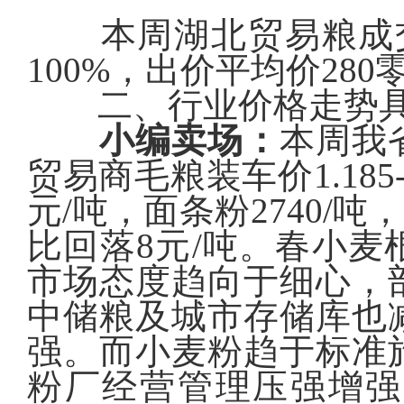
本周湖北贸易粮成
100%，
出价平均价280
二、行业价格走势具
小编卖场：
本周我
贸易商毛粮装车价
1.185
元/
吨，面条粉
27
40/
比回落8元/吨。春小
市场态度趋向于细心，
中储粮及城市存储库也
强。而小麦粉趋于标准
粉厂经营管理压强增强