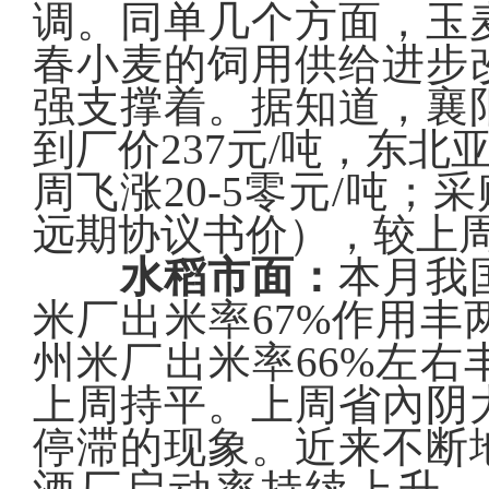
调。同单几个方面，玉
春小麦的饲用供给进步
强支撑着。据知道，襄
到厂价237元/吨，东北
周飞涨20-5零元/吨；
远期协议书价），
较上
水稻市面：
本月我
米厂出米率67%作用丰两
州
米厂出米率66%
左右
上周持平
。上周省內阴
停滞的现象。近来不断