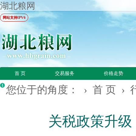
湖北粮网
网站支持IPV6
首 页
交易服务
价格走势
您位于的角度： ›
首 页
›
关税政策升级