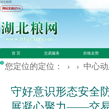
湖北粮网
网站支持IPV6
首 页
交易服务
价格走势
您定位的定位： › ›
中心动
守好意识形态安全
展凝心聚力——交