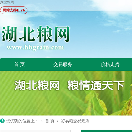
湖北粮网
网站支持IPV6
首 页
交易服务
价格走势
您优势的位置上： ›
首 页
›
贸易粮交易规则